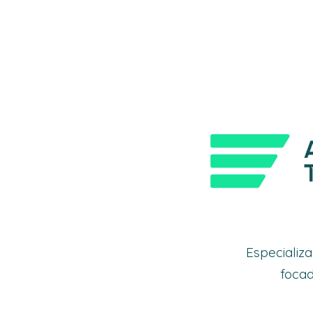
Especializ
focad