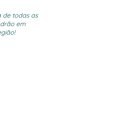
a de todas as
adrão em
gião!