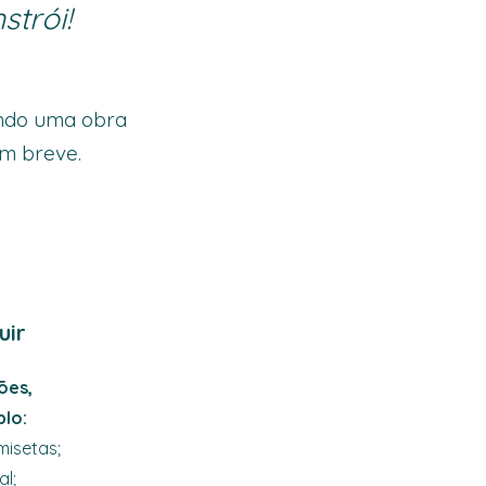
trói!
indo uma obra
em breve.
uir
ões,
lo:
misetas;
al;