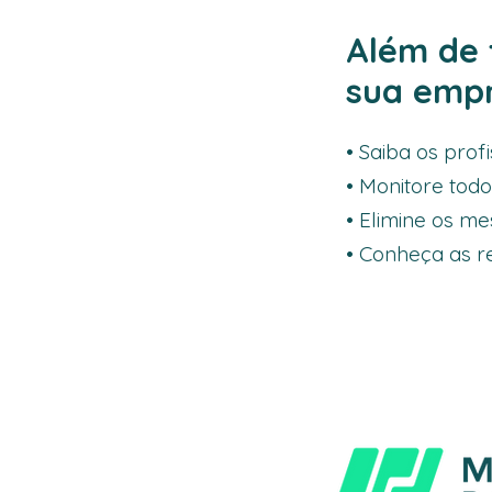
Além de 
sua empr
• Saiba os prof
• Monitore todo
• Elimine os m
• Conheça as r